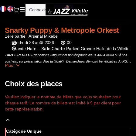
Choix
Langue
Dialogue
Connexion
Inscrivez-vous
des
courante
places
[Grande
Snarky Puppy & Metropole Orkest
Snarky
Halle
Puppy
1ère partie : Arsenal Mikebe
de
&
vendredi 28 août 2026
20:00
la
Grande Halle – Salle Charlie Parker
Grande Halle de la Villette
Metropole
Villette
Orkest
TARIFS REDUITS
(disponibles uniquement par téléphone au 01 44 84 44 84 ou à nos
|
guichets, sur présentation d’un justificatif) : Demandeurs d’emploi, bénéficiaires du RSA,
28.08.2026
Plus
public en situation de handicap, groupes de +10 personnes et détenteurs du Pass
-
Dynamo.
20:00
Choix des places
|
Snarky
Puppy
Veuillez indiquer le nombre de billets que vous souhaitez pour
chaque tarif. Le nombre de billets est limité à 9 par client pour
&
cette représentation.
Metropole
Orkest]
-
Cité
Catégorie Unique