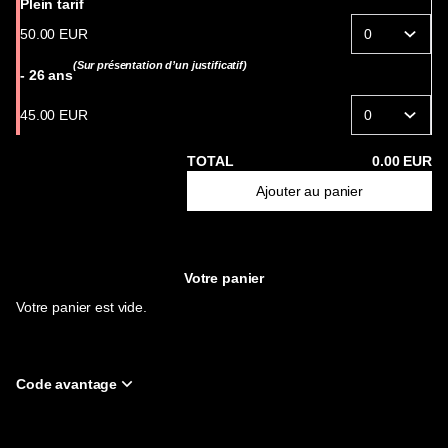
de
Plein tarif
la
50
.
00
EUR
musique
(Sur présentation d’un justificatif)
-
- 26 ans
Philharmonie
de
45
.
00
EUR
Paris
TOTAL
0
.
00
EUR
Ajouter au panier
Votre panier
Votre panier est vide.
Code avantage