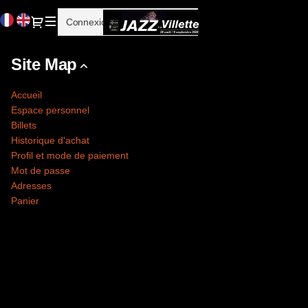
Site
Langue
Dialogue
Connexion
Inscrivez-vous
Map
courante
-
Cité
Site Map
de
la
Accueil
musique
Espace personnel
-
Billets
Philharmonie
Historique d'achat
de
Profil et mode de paiement
Paris
Mot de passe
Adresses
Panier